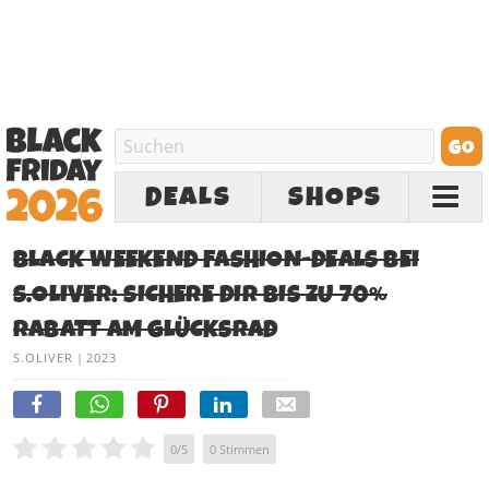
DEALS
SHOPS
BLACK WEEKEND FASHION-DEALS BEI
S.OLIVER: SICHERE DIR BIS ZU 70%
RABATT AM GLÜCKSRAD
S.OLIVER
|
2023
0
/
5
0
Stimmen