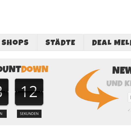
SHOPS
STÄDTE
DEAL ME
OUNT
DOWN
NE
UND K
3
11
✓ 