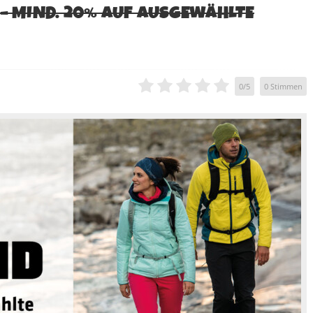
 – MIND. 20% AUF AUSGEWÄHLTE
0
/
5
0
Stimmen