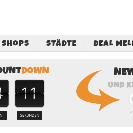
SHOPS
STÄDTE
DEAL ME
OUNT
DOWN
NE
UND K
4
11
✓ 