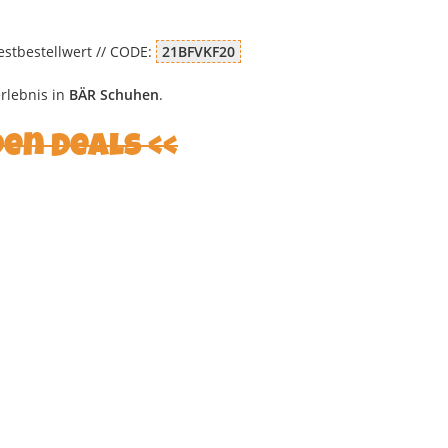
stbestellwert // CODE:
21BFVKF20
erlebnis in
BÄR Schuhen
.
den Deals