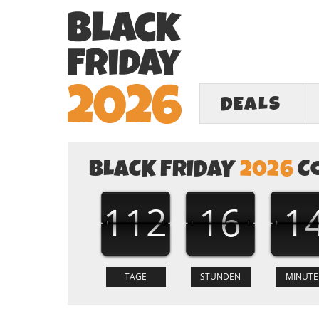
DEALS
BLACK FRIDAY
2026
C
112
16
1