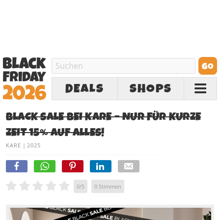
DEALS
SHOPS
BLACK SALE BEI KARE – NUR FÜR KURZE
ZEIT 15% AUF ALLES!
KARE
|
2025
0
/
5
0
Stimmen