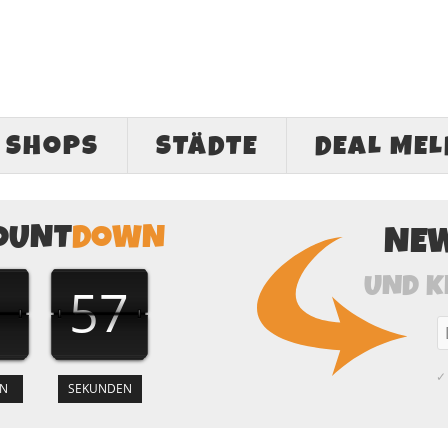
SHOPS
STÄDTE
DEAL ME
OUNT
DOWN
NE
UND K
56
✓ 