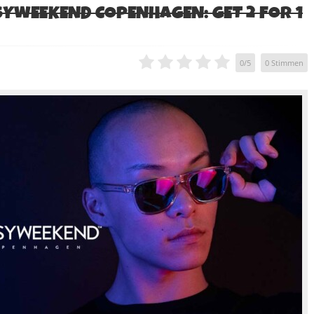
SYWEEKEND COPENHAGEN: GET 2 FOR 1
0
/
5
0
Stimmen