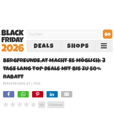
DEALS
SHOPS
BERGFREUNDE.AT MACHT ES MÖGLICH: 3
TAGE LANG TOP DEALS MIT BIS ZU 50%
RABATT
BERGFREUNDE.AT
|
2020
0
/
5
0
Stimmen