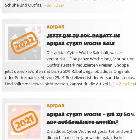
Schuhe und Outfits.
» Zum Deal
ADIDAS
JETZT BIS ZU 50% RABATT IM
ADIDAS CYBER WOCHE SALE
Der adidas Cyber Woche Sale hält, was er
verspricht – Eine ganze Woche lang Schuhe und
Outfits zu stark reduzierten Preisen. Shoppe
jetzt deine Favoriten mit bis zu 50% Rabatt, egal ob adidas Originals
oder Performance. Ab von 25,- € Bestellwert ist der Versand kostenlos.
Und sollte mal etwas nicht passen, kannst du die Artikel […]
» Zum Deal
ADIDAS
ADIDAS CYBER WOCHE – BIS ZU 50%
AUF AUSGEWÄHLTE ARTIKEL!
Die adidas Cyber Woche ist gestartet und wird
dir auch in diesem Jahr wieder galaktische