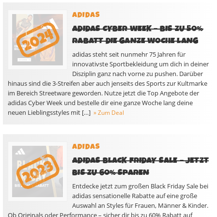
ADIDAS
ADIDAS CYBER WEEK – BIS ZU 50%
RABATT DIE GANZE WOCHE LANG
adidas steht seit nunmehr 75 Jahren für
innovativste Sportbekleidung um dich in deiner
Disziplin ganz nach vorne zu pushen. Darüber
hinaus sind die 3-Streifen aber auch jenseits des Sports zur Kultmarke
im Bereich Streetware geworden. Nutze jetzt die Top Angebote der
adidas Cyber Week und bestelle dir eine ganze Woche lang deine
neuen Lieblingsstyles mit […]
» Zum Deal
ADIDAS
ADIDAS BLACK FRIDAY SALE – JETZT
BIS ZU 60% SPAREN
Entdecke jetzt zum großen Black Friday Sale bei
adidas sensationelle Rabatte auf eine große
Auswahl an Styles für Frauen, Männer & Kinder.
Ob Originals oder Performance – sicher dir bis zu 60% Rabatt auf