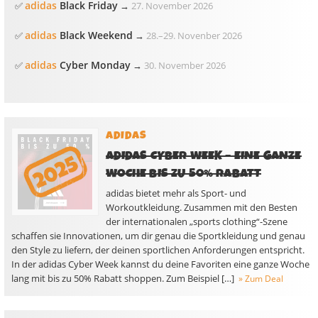
adidas
Black Friday
✅
→
27. November 2026
adidas
Black Weekend
✅
→
28.
–
29. Novenber 2026
adidas
Cyber Monday
✅
→
30. November 2026
ADIDAS
ADIDAS CYBER WEEK – EINE GANZE
WOCHE BIS ZU 50% RABATT
adidas bietet mehr als Sport- und
Workoutkleidung. Zusammen mit den Besten
der internationalen „sports clothing“-Szene
schaffen sie Innovationen, um dir genau die Sportkleidung und genau
den Style zu liefern, der deinen sportlichen Anforderungen entspricht.
In der adidas Cyber Week kannst du deine Favoriten eine ganze Woche
lang mit bis zu 50% Rabatt shoppen. Zum Beispiel […]
» Zum Deal