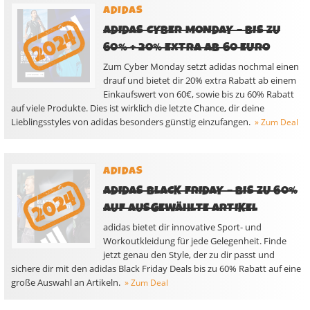
ADIDAS
ADIDAS CYBER MONDAY – BIS ZU
60% + 20% EXTRA AB 60 EURO
Zum Cyber Monday setzt adidas nochmal einen
drauf und bietet dir 20% extra Rabatt ab einem
Einkaufswert von 60€, sowie bis zu 60% Rabatt
auf viele Produkte. Dies ist wirklich die letzte Chance, dir deine
Lieblingsstyles von adidas besonders günstig einzufangen.
» Zum Deal
ADIDAS
ADIDAS BLACK FRIDAY – BIS ZU 60%
AUF AUSGEWÄHLTE ARTIKEL
adidas bietet dir innovative Sport- und
Workoutkleidung für jede Gelegenheit. Finde
jetzt genau den Style, der zu dir passt und
sichere dir mit den adidas Black Friday Deals bis zu 60% Rabatt auf eine
große Auswahl an Artikeln.
» Zum Deal