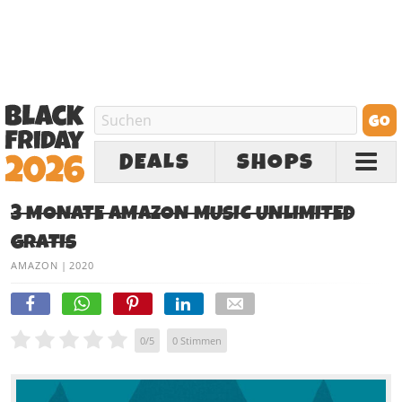
DEALS
SHOPS
3 MONATE AMAZON MUSIC UNLIMITED
GRATIS
AMAZON
|
2020
0
/
5
0
Stimmen